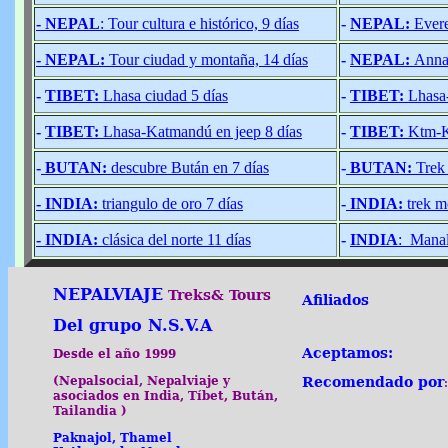
- NEPAL
: Tour cultura e histórico, 9 días
-
NEPAL:
Evere
- NEPAL:
Tour ciudad y montaña, 14 días
-
NEPAL:
Annap
-
TIBET:
Lhasa ciudad 5 días
-
TIBET:
Lhasa
-
TIBET:
Lhasa-Katmandú en jeep 8 días
-
TIBET:
Ktm-Ka
-
BUTAN:
descubre Bután en 7 días
-
BUTAN:
Trek 
- INDIA:
triangulo de oro 7 días
-
INDIA:
trek m
- INDIA:
clásica del norte 11 días
-
INDIA
: Manal
NEPALVIAJE
Treks& Tours
Afiliados
Del grupo N.S.V.A
:
Aceptamos
Desde el año 1999
(Nepalsocial, Nepalviaje y
Recomendado por
asociados en India, Tíbet, Bután,
Tailandia )
Paknajol, Thamel