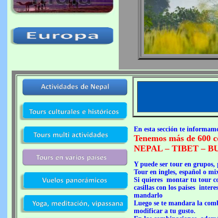
En esta sección te informam
Tenemos más de 600 c
NEPAL – TIBET – B
Y puede ser tour en grupos,
Tour en ingles, español o mi
Si quieres montar tu tour con
casillas con los países inter
mandarlo
Luego se te mandara la comb
modificar a tu gusto.