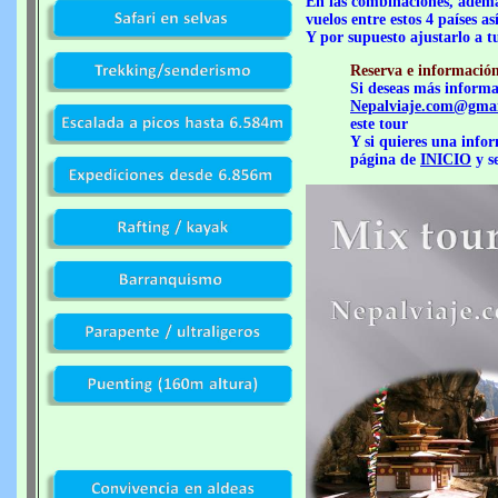
En las combinaciones, ademá
vuelos entre estos 4 países 
Y por supuesto ajustarlo a t
Reserva e informació
Si deseas más informac
Nepalviaje.com@gma
este tour
Y si quieres una infor
página de
INICIO
y s