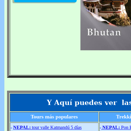
Y Aquí puedes ver la
Tours más populares
Trekki
-
NEPAL:
tour valle Katmandú 5 días
-
NEPAL:
Pon H