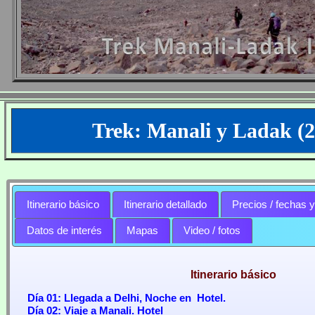
Trek: Manali y Ladak (2
Itinerario básico
Itinerario detallado
Precios / fechas y
Datos de interés
Mapas
Video / fotos
Itinerario básico
Día
01: Llegada a Delhi, Noche en Hotel.
Día
02: Viaje a Manali. Hotel