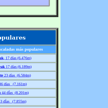
opulares
scaladas más populares
ak
, 17 días (6.476m)
eak
17 días (6.189m)
te
23 días (6.584m)
6 días (7.161m)
u
44 dÍas (8.201m)
3 dÍas (7.855m)