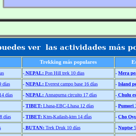
puedes ver las actividades más p
Trekking más populares
E
as
-
NEPAL:
Pon Hill trek 10 dias
-
Mera pe
9 días
-
NEPAL:
Everest campo base 16 días
-
Island p
14 días
-
NEPAL:
Annapurna circuito 17 días
-
Chulu es
-
TIBET:
Lhasa-EBC-Lhasa 12 días
-
Pumori
3
8 días
-
TIBET:
Ktm-Kailash-ktm 14 dÍas
-
Cho Oy
s
-
BUTAN:
Trek Druk 10 días
-
Nuptse
5