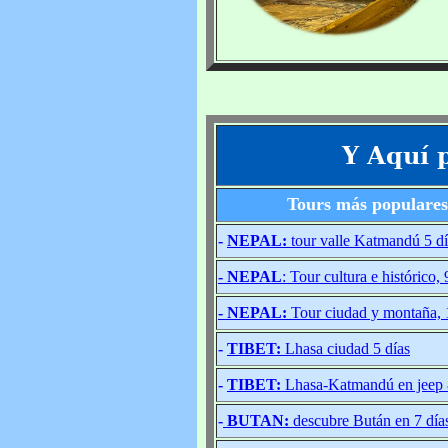
Y Aquí 
Tours más populares
-
NEPAL:
tour valle Katmandú 5 dí
- NEPAL
: Tour cultura e histórico, 
- NEPAL:
Tour ciudad y montaña, 
-
TIBET:
Lhasa ciudad 5 días
-
TIBET:
Lhasa-Katmandú en jeep 
-
BUTAN:
descubre Bután en 7 día