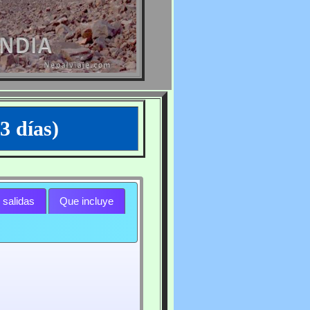
3 días)
 salidas
Que incluye