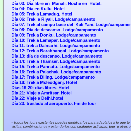
Día
03: Día libre en Manali. Noche en Hotel.
Día
04: Día en Kullu. Hotel
Día
05: Trek a Lamadug. Hotel
Día
06: Trek a Riyali. Lodge/campamento
Día
07: Trek al campo base del Kali Yani. Lodge/campame
Día
08: Día de descanso.
Lodge/campamento
Día
09: Trek a Donku. Lodge/campamento
Día 10
: Trek a Lamapar. Lodge/campamento
Día 11
: trek a Dalmarhi. Lodge/campamento
Día 12
: Trek a Barabhangal. Lodge/campamento
Día 13
: día de descanso. Lodge/campamento
Día 14
: Trek a Thamser. Lodge/campamento
Día 15
: Trek a Pannatu. Lodge/campamento
Día 16
: Trek a Palachak. Lodge/campamento
Día
17: Trek a Biling. Lodge/campamento
Día 18
: Trek a Mcleodganj. Hotel
Días
19-20: días libres. Hotel
Día
21: Viaje a Amritsar. Hotel
Día 22
: Viaje a Delhi.hotel
Día 23
: traslado al aeropuerto. Fin de tour
- Todos los tours existentes puedes modificarlos para adáptalos a lo que te
visitas, combinaciones y extenderlos con cualquier actividad, tour u otros p