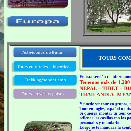
TOURS COM
En esta sección te informamo
Tenemos más de 1.200 
NEPAL – TIBET – B
THAILANDIA- MYA
Y puede ser tour en grupos, 
Tour en ingles, español o mix
Si quieres montar tu tour con
rellenar las casillas con los 
personales y mandarlo
Luego se te mandara la comb