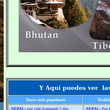
Y Aquí puedes ver la
Tours más populares
Trekki
-
NEPAL:
tour valle Katmandú 5 días
-
NEPAL:
Pon H