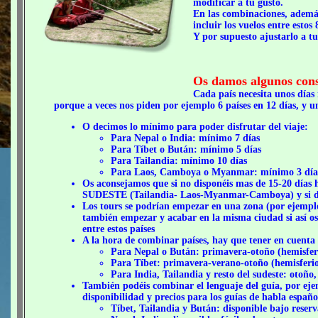
modificar a tu gusto.
En las combinaciones, ademá
incluir los vuelos entre esto
Y por supuesto ajustarlo a t
Os damos algunos cons
Cada país necesita unos días
porque a veces nos piden por ejemplo 6 países en 12 días, y un
O decimos lo mínimo para poder disfrutar del viaje:
Para Nepal o India: mínimo 7 días
Para Tíbet o Bután: mínimo 5 días
Para Tailandia: mínimo 10 días
Para Laos, Camboya o Myanmar: mínimo 3 día
Os aconsejamos que si no disponéis mas de 15-20 días
SUDESTE (Tailandia- Laos-Myanmar-Camboya) y si disp
Los tours se podrían empezar en una zona (por ejemp
también empezar y acabar en la misma ciudad si así os 
entre estos países
A la hora de combinar países, hay que tener en cuenta 
Para Nepal o Bután: primavera-otoño (hemisfer
Para Tíbet: primavera-verano-otoño (hemisferio
Para India, Tailandia y resto del sudeste: otoño
También podéis combinar el lenguaje del guía, por ejem
disponibilidad y precios para los guías de habla españo
Tíbet, Tailandia y Bután: disponible bajo reserva