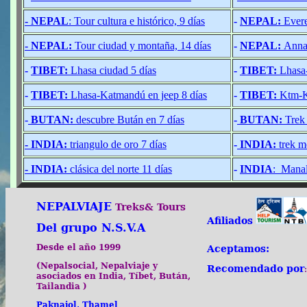
- NEPAL
: Tour cultura e histórico, 9 días
-
NEPAL:
Evere
- NEPAL:
Tour ciudad y montaña, 14 días
-
NEPAL:
Annap
-
TIBET:
Lhasa ciudad 5 días
-
TIBET:
Lhasa
-
TIBET:
Lhasa-Katmandú en jeep 8 días
-
TIBET:
Ktm-Ka
-
BUTAN:
descubre Bután en 7 días
-
BUTAN:
Trek 
- INDIA:
triangulo de oro 7 días
-
INDIA:
trek m
- INDIA:
clásica del norte 11 días
-
INDIA
: Manal
NEPALVIAJE
Treks& Tours
Afiliados
Del grupo N.S.V.A
Desde el año 1999
:
Aceptamos
(Nepalsocial, Nepalviaje y
Recomendado por
asociados en India, Tíbet, Bután,
Tailandia )
Paknajol, Thamel